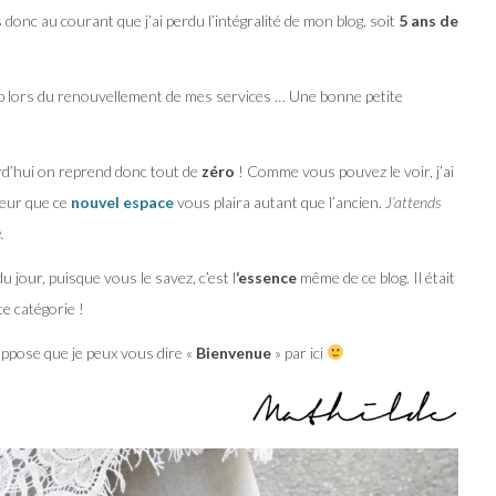
s donc au courant que j’ai perdu l’intégralité de mon blog, soit
5 ans de
b lors du renouvellement de mes services … Une bonne petite
urd’hui on reprend donc tout de
zéro
! Comme vous pouvez le voir, j’ai
oeur que ce
nouvel espace
vous plaira autant que l’ancien.
J’attends
.
du jour, puisque vous le savez, c’est l
‘essence
même de ce blog. Il était
e catégorie !
suppose que je peux vous dire «
Bienvenue
» par ici