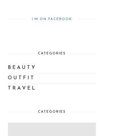
I’M ON FACEBOOK
CATÉGORIES
B E A U T Y
O U T F I T
T R A V E L
CATEGORIES