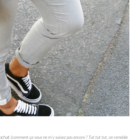
pchat
(comment ça vous ne m’y suivez pas encore ? Tut tut tut, on remédie