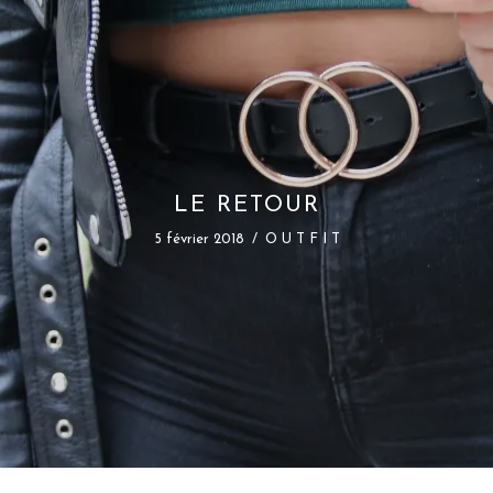
END À LA DÉCOUVERTE DU CLOS DES
7 novembre 2017
/
T R A V E L