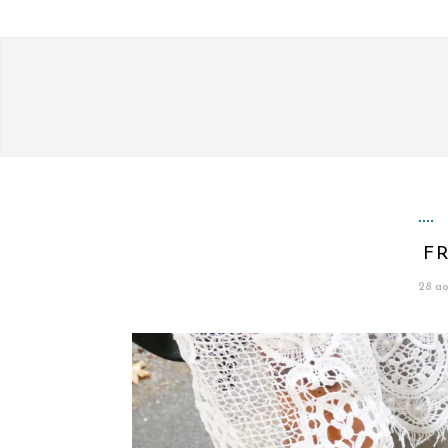
F
28 ao