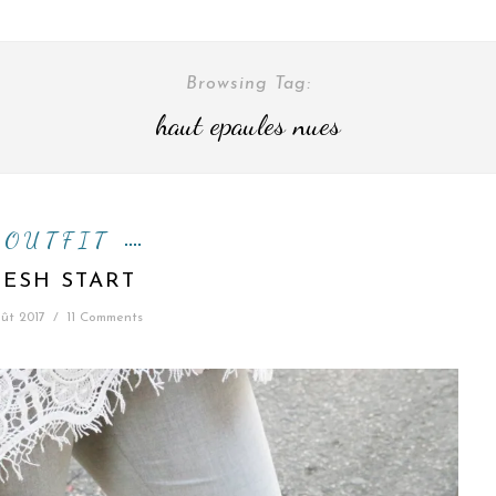
Browsing Tag:
haut epaules nues
O U T F I T
RESH START
ût 2017
/
11 Comments